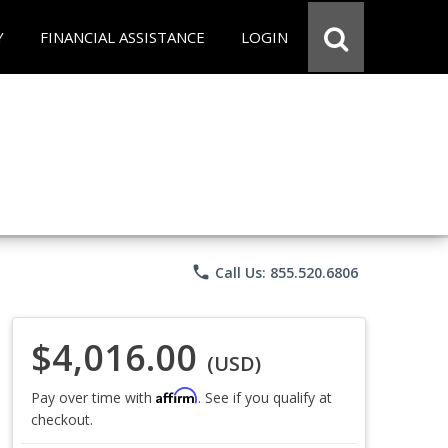
Y
FINANCIAL ASSISTANCE
LOGIN
phone
Call Us: 855.520.6806
$4,016.00
(USD)
Affirm
Pay over time with
. See if you qualify at
checkout.