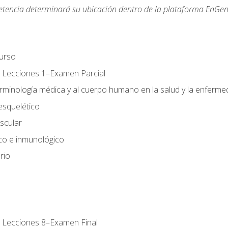
etencia determinará su ubicación dentro de la plataforma EnGen
urso
 Lecciones 1–Examen Parcial
erminología médica y al cuerpo humano en la salud y la enferm
esquelético
scular
ico e inmunológico
rio
 Lecciones 8–Examen Final