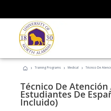
›
›
›
Training Programs
Medical
Técnico De Atenció
Técnico De Atención 
Estudiantes De Españ
Incluido)