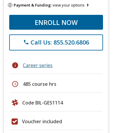
Payment & Funding:
view your options
ENROLL NOW
Call Us: 855.520.6806
phone
info
Career series
schedule
485 course hrs
Code BIL-GES1114
Voucher included