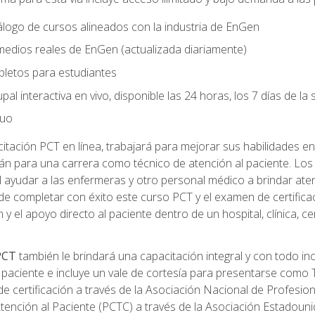
logo de cursos alineados con la industria de EnGen
 medios reales de EnGen (actualizada diariamente)
pletos para estudiantes
pal interactiva en vivo, disponible las 24 horas, los 7 días de l
nuo
tación PCT en línea, trabajará para mejorar sus habilidades en
n para una carrera como técnico de atención al paciente. Los 
 ayudar a las enfermeras y otro personal médico a brindar ate
de completar con éxito este curso PCT y el examen de certifica
 y el apoyo directo al paciente dentro de un hospital, clínica, 
 PCT
también le brindará una capacitación integral y con todo in
paciente e incluye un vale de cortesía para presentarse como T
 certificación a través de la Asociación Nacional de Profesio
Atención al Paciente (PCTC) a través de la Asociación Estadoun