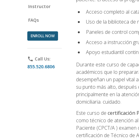
Instructor
Acceso completo al catá
FAQs
Uso de la biblioteca de
Paneles de control com
ENROLL NOW
Acceso a instrucción gru
Apoyo estudiantil conti
phone
Call Us:
Durante este curso de capaci
855.520.6806
académicos que lo preparará
desempeñan un papel vital al
su punto más alto, después 
principalmente en la atención
domiciliaria. cuidado.
Este curso de
certificación
como técnico de atención al 
Paciente (CPCT/A ) examen de
certificación de Técnico de 