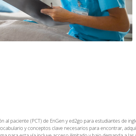
ón al paciente (PCT) de EnGen y ed2go para estudiantes de inglé
ocabulario y conceptos clave necesarios para encontrar, adqui
ama para esta vía incluye acceso ilimitado y bajo demanda a las