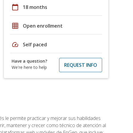
calendar_today
18 months
grid_on
Open enrollment
speed
Self paced
Have a question?
REQUEST INFO
We're here to help
s le permite practicar y mejorar sus habilidades
rir, mantener y crecer como técnico de atención al
 plataformas web y móviles de EnGen, que incluye: