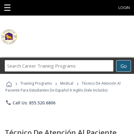
☰
LOGIN
Search
Go
Career
Training
›
›
›
Programs
Training Programs
Medical
Técnico De Atención Al
Paciente Para Estudiantes De Español A Inglés (Vale Incluido)
phone
Call Us: 855.520.6806
Técnico De Atención Al Paciente