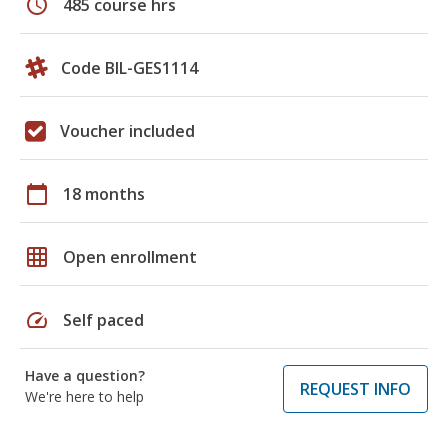
schedule
485 course hrs
Code BIL-GES1114
Voucher included
calendar_today
18 months
grid_on
Open enrollment
speed
Self paced
Have a question?
REQUEST INFO
We're here to help