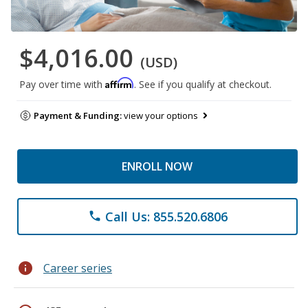
$4,016.00
(USD)
Affirm
Pay over time with
. See if you qualify at checkout.
Payment & Funding:
view your options
ENROLL NOW
Call Us: 855.520.6806
phone
info
Career series