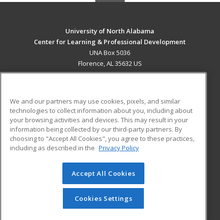
University of North Alabama
Center for Learning & Professional Development
UNA Box 5036
Florence, AL 35632 US
MAIN CONTENT
Career Training
We and our partners may use cookies, pixels, and similar
technologies to collect information about you, including about
ADDITIONAL RESOURCES
your browsing activities and devices. This may result in your
information being collected by our third-party partners. By
Military
Student Blog
choosing to "Accept All Cookies", you agree to these practices,
Financial Assistance
including as described in the
Privacy Policy
Help
Accept All Cookies
© 2026 ed2go, a division of Cengage Learning. All rights
reserved. The material on this site cannot be reproduced or
redistributed unless you have obtained prior written
Cookies Settings
permission from Cengage Learning.
Privacy Policy