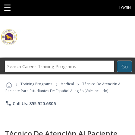
☰
LOGIN
Search
Go
Career
Training
›
›
›
Programs
Training Programs
Medical
Técnico De Atención Al
Paciente Para Estudiantes De Español A Inglés (Vale Incluido)
phone
Call Us: 855.520.6806
Técnico De Atención Al Paciente