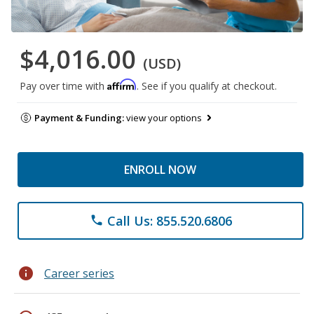
$4,016.00
(USD)
Affirm
Pay over time with
. See if you qualify at checkout.
Payment & Funding:
view your options
ENROLL NOW
Call Us: 855.520.6806
phone
info
Career series