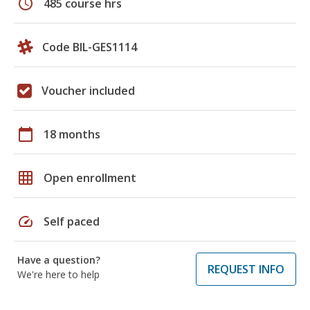
schedule
485 course hrs
Code BIL-GES1114
Voucher included
calendar_today
18 months
grid_on
Open enrollment
speed
Self paced
Have a question?
REQUEST INFO
We're here to help