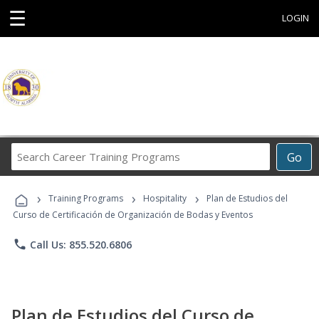
☰
LOGIN
Search
Go
Career
Training
›
›
›
Programs
Training Programs
Hospitality
Plan de Estudios del
Curso de Certificación de Organización de Bodas y Eventos
phone
Call Us: 855.520.6806
Plan de Estudios del Curso de