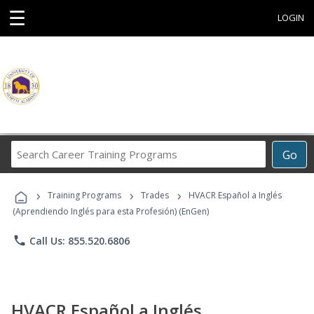
☰
LOGIN
Search
Go
Career
Training
›
›
›
Programs
Training Programs
Trades
HVACR Español a Inglés
(Aprendiendo Inglés para esta Profesión) (EnGen)
phone
Call Us: 855.520.6806
HVACR Español a Inglés