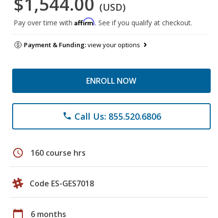
$1,544.00
(USD)
Affirm
Pay over time with
. See if you qualify at checkout.
Payment & Funding:
view your options
ENROLL NOW
Call Us: 855.520.6806
phone
schedule
160 course hrs
Code ES-GES7018
calendar_today
6 months