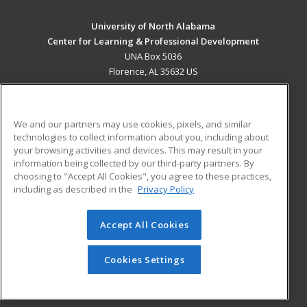
University of North Alabama
Center for Learning & Professional Development
UNA Box 5036
Florence, AL 35632 US
MAIN CONTENT
Career Training
We and our partners may use cookies, pixels, and similar
technologies to collect information about you, including about
ADDITIONAL RESOURCES
your browsing activities and devices. This may result in your
information being collected by our third-party partners. By
Military
Student Blog
choosing to "Accept All Cookies", you agree to these practices,
Financial Assistance
including as described in the
Privacy Policy
Help
Accept All Cookies
© 2026 ed2go, a division of Cengage Learning. All rights
reserved. The material on this site cannot be reproduced or
redistributed unless you have obtained prior written
Cookies Settings
permission from Cengage Learning.
Privacy Policy