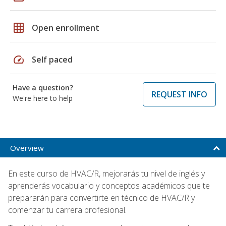
grid_on
Open enrollment
speed
Self paced
Have a question?
REQUEST INFO
We're here to help
Overview
En este curso de HVAC/R, mejorarás tu nivel de inglés y
aprenderás vocabulario y conceptos académicos que te
prepararán para convertirte en técnico de HVAC/R y
comenzar tu carrera profesional.