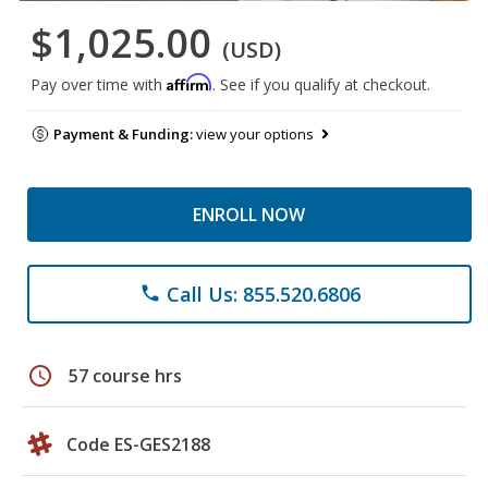
$1,025.00
(USD)
Affirm
Pay over time with
. See if you qualify at checkout.
Payment & Funding:
view your options
ENROLL NOW
Call Us: 855.520.6806
phone
schedule
57 course hrs
Code ES-GES2188