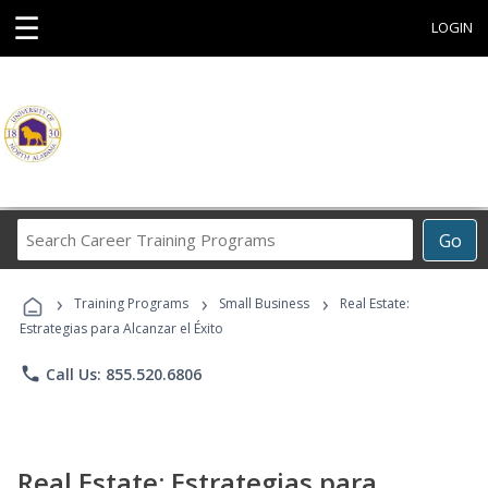
☰
LOGIN
Search
Go
Career
Training
›
›
›
Programs
Training Programs
Small Business
Real Estate:
Estrategias para Alcanzar el Éxito
phone
Call Us: 855.520.6806
Real Estate: Estrategias para