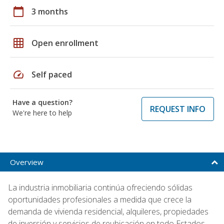
calendar_today
3 months
grid_on
Open enrollment
speed
Self paced
Have a question?
REQUEST INFO
We're here to help
Overview
La industria inmobiliaria continúa ofreciendo sólidas
oportunidades profesionales a medida que crece la
demanda de vivienda residencial, alquileres, propiedades
de inversión y servicios de reubicación en todo Estados