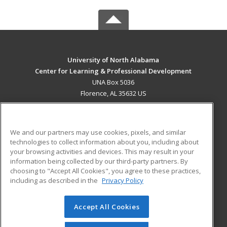
University of North Alabama
Center for Learning & Professional Development
UNA Box 5036
Florence, AL 35632 US
MAIN CONTENT
Career Training
We and our partners may use cookies, pixels, and similar
technologies to collect information about you, including about
ADDITIONAL RESOURCES
your browsing activities and devices. This may result in your
information being collected by our third-party partners. By
Military
Student Blog
choosing to "Accept All Cookies", you agree to these practices,
Financial Assistance
including as described in the
Privacy Policy
Help
Accept All Cookies
© 2026 ed2go, a division of Cengage Learning. All rights
reserved. The material on this site cannot be reproduced or